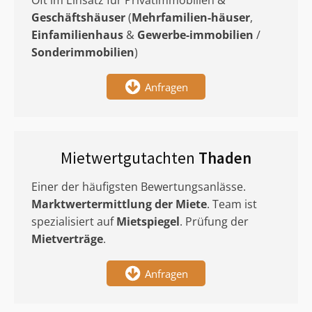
Oft im Einsatz für Privatimmobilien &
Geschäftshäuser
(
Mehrfamilien-häuser
,
Einfamilienhaus
&
Gewerbe-immobilien
/
Sonderimmobilien
)
Anfragen
Mietwertgutachten
Thaden
Einer der häufigsten Bewertungsanlässe.
Marktwertermittlung
der Miete
. Team ist
spezialisiert auf
Mietspiegel
. Prüfung der
Mietverträge
.
Anfragen