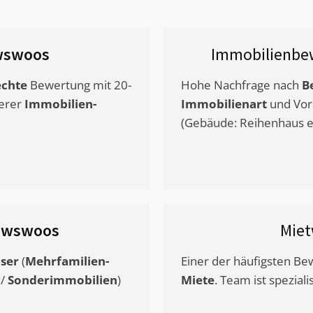
wswoos
Immobilienbe
chte
Bewertung mit 20-
Hohe Nachfrage nach
B
erer
Immobilien-
Immobilienart
und Vor
(Gebäude: Reihenhaus et
ewswoos
Miet
ser
(
Mehrfamilien-
Einer der häufigsten B
/
Sonderimmobilien
)
Miete
. Team ist speziali