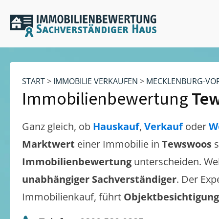
START
>
IMMOBILIE VERKAUFEN
>
MECKLENBURG-VO
Immobilienbewertung
Te
Ganz gleich, ob
Hauskauf
,
Verkauf
oder
W
Marktwert
einer Immobilie in
Tewswoos
s
Immobilienbewertung
unterscheiden. We
unabhängiger Sachverständiger
. Der Exp
Immobilienkauf, führt
Objektbesichtigun