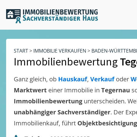
START
>
IMMOBILIE VERKAUFEN
>
BADEN-WÜRTTEMB
Immobilienbewertung
Teg
Ganz gleich, ob
Hauskauf
,
Verkauf
oder
W
Marktwert
einer Immobilie in
Tegernau
s
Immobilienbewertung
unterscheiden. We
unabhängiger Sachverständiger
. Der Exp
Immobilienkauf, führt
Objektbesichtigun