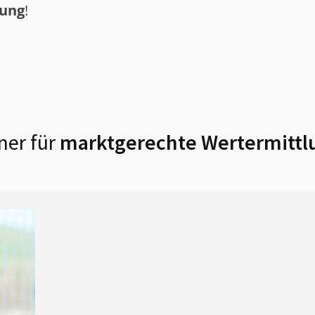
tung
!
ner für
marktgerechte Wertermittl