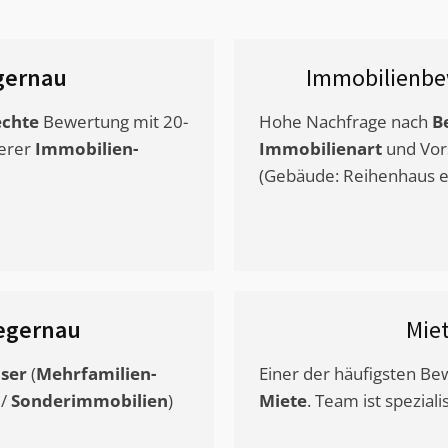
gernau
Immobilienbe
chte
Bewertung mit 20-
Hohe Nachfrage nach
B
erer
Immobilien-
Immobilienart
und Vor
(Gebäude: Reihenhaus et
egernau
Mie
ser
(
Mehrfamilien-
Einer der häufigsten B
/
Sonderimmobilien
)
Miete
. Team ist speziali