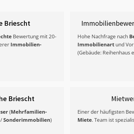
 Briescht
Immobilienbewer
chte
Bewertung mit 20-
Hohe Nachfrage nach
B
erer
Immobilien-
Immobilienart
und Vor
(Gebäude: Reihenhaus et
he Briescht
Mietwe
ser
(
Mehrfamilien-
Einer der häufigsten B
/
Sonderimmobilien
)
Miete
. Team ist speziali