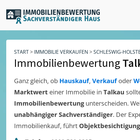
START
>
IMMOBILIE VERKAUFEN
>
SCHLESWIG-HOLST
Immobilienbewertung
Tal
Ganz gleich, ob
Hauskauf
,
Verkauf
oder
W
Marktwert
einer Immobilie in
Talkau
soll
Immobilienbewertung
unterscheiden. We
unabhängiger Sachverständiger
. Der Exp
Immobilienkauf, führt
Objektbesichtigun