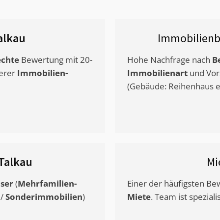
alkau
Immobilienb
chte
Bewertung mit 20-
Hohe Nachfrage nach
B
erer
Immobilien-
Immobilienart
und Vor
(Gebäude: Reihenhaus et
Talkau
Mi
ser
(
Mehrfamilien-
Einer der häufigsten B
/
Sonderimmobilien
)
Miete
. Team ist speziali