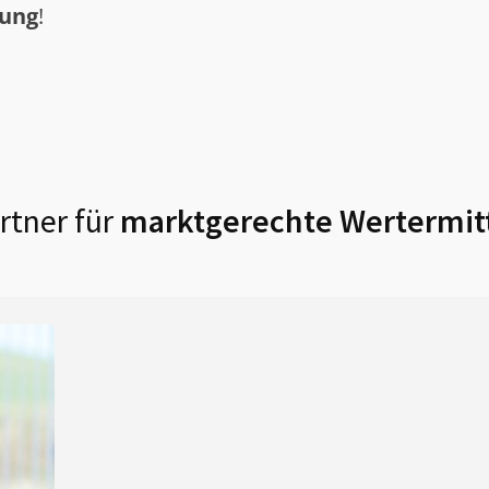
tung
!
rtner für
marktgerechte Wertermitt