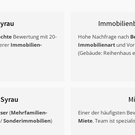
yrau
Immobilien
chte
Bewertung mit 20-
Hohe Nachfrage nach
B
erer
Immobilien-
Immobilienart
und Vor
(Gebäude: Reihenhaus et
s
Syrau
M
ser
(
Mehrfamilien-
Einer der häufigsten B
/
Sonderimmobilien
)
Miete
. Team ist speziali