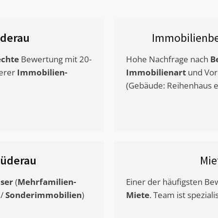
derau
Immobilienbe
chte
Bewertung mit 20-
Hohe Nachfrage nach
B
erer
Immobilien-
Immobilienart
und Vor
(Gebäude: Reihenhaus et
üderau
Mie
ser
(
Mehrfamilien-
Einer der häufigsten B
/
Sonderimmobilien
)
Miete
. Team ist speziali