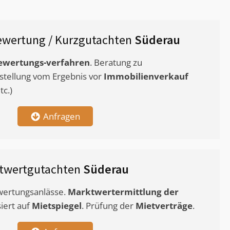
wertung / Kurzgutachten
Süderau
ewertungs-verfahren
. Beratung zu
stellung vom Ergebnis vor
Immobilienverkauf
c.)
Anfragen
twertgutachten
Süderau
ewertungsanlässe.
Marktwertermittlung
der
siert auf
Mietspiegel
. Prüfung der
Mietverträge
.