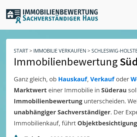
START
>
IMMOBILIE VERKAUFEN
>
SCHLESWIG-HOLST
Immobilienbewertung
Süd
Ganz gleich, ob
Hauskauf
,
Verkauf
oder
W
Marktwert
einer Immobilie in
Süderau
sol
Immobilienbewertung
unterscheiden. We
unabhängiger Sachverständiger
. Der Exp
Immobilienkauf, führt
Objektbesichtigun