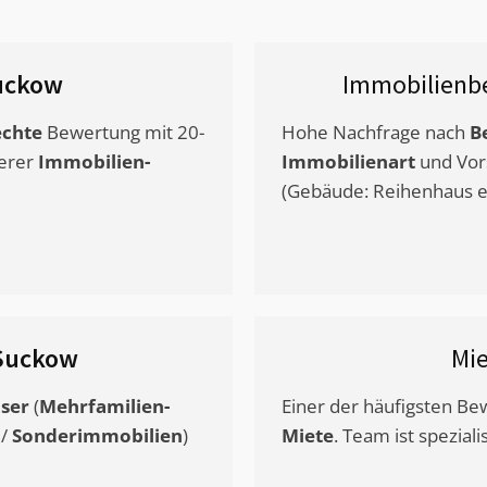
uckow
Immobilienb
chte
Bewertung mit 20-
Hohe Nachfrage nach
B
erer
Immobilien-
Immobilienart
und Vor
(Gebäude: Reihenhaus et
Suckow
Mi
ser
(
Mehrfamilien-
Einer der häufigsten B
/
Sonderimmobilien
)
Miete
. Team ist speziali