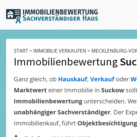
START
>
IMMOBILIE VERKAUFEN
>
MECKLENBURG-VO
Immobilienbewertung
Su
Ganz gleich, ob
Hauskauf
,
Verkauf
oder
W
Marktwert
einer Immobilie in
Suckow
soll
Immobilienbewertung
unterscheiden. We
unabhängiger Sachverständiger
. Der Exp
Immobilienkauf, führt
Objektbesichtigun