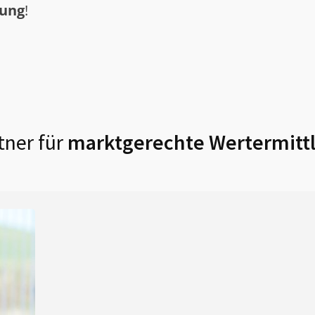
tung
!
tner für
marktgerechte Wertermitt