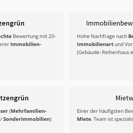
zengrün
Immobilienbew
chte
Bewertung mit 20-
Hohe Nachfrage nach
B
erer
Immobilien-
Immobilienart
und Vor
(Gebäude: Reihenhaus et
ützengrün
Mietw
ser
(
Mehrfamilien-
Einer der häufigsten B
/
Sonderimmobilien
)
Miete
. Team ist speziali