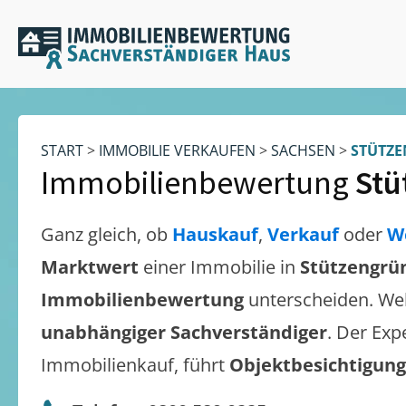
START
>
IMMOBILIE VERKAUFEN
>
SACHSEN
>
STÜTZ
Immobilienbewertung
Stü
Ganz gleich, ob
Hauskauf
,
Verkauf
oder
W
Marktwert
einer Immobilie in
Stützengrü
Immobilienbewertung
unterscheiden. We
unabhängiger Sachverständiger
. Der Exp
Immobilienkauf, führt
Objektbesichtigun