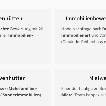
enhütten
Immobilienbewe
chte
Bewertung mit 20-
Hohe Nachfrage nach
B
erer
Immobilien-
Immobilienart
und Vor
(Gebäude: Reihenhaus et
uvenhütten
Mietwe
ser
(
Mehrfamilien-
Einer der häufigsten B
/
Sonderimmobilien
)
Miete
. Team ist speziali