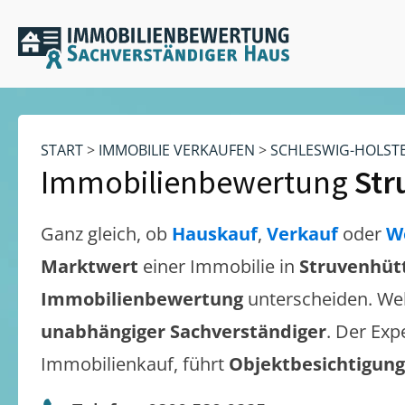
START
>
IMMOBILIE VERKAUFEN
>
SCHLESWIG-HOLST
Immobilienbewertung
Str
Ganz gleich, ob
Hauskauf
,
Verkauf
oder
W
Marktwert
einer Immobilie in
Struvenhüt
Immobilienbewertung
unterscheiden. We
unabhängiger Sachverständiger
. Der Exp
Immobilienkauf, führt
Objektbesichtigun