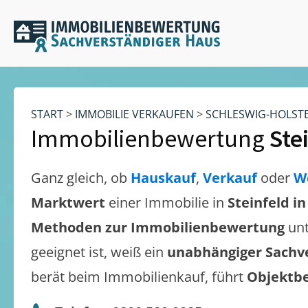
START
>
IMMOBILIE VERKAUFEN
>
SCHLESWIG-HOLST
Immobilienbewertung
Ste
Ganz gleich, ob
Hauskauf
,
Verkauf
oder
W
Marktwert
einer Immobilie in
Steinfeld i
Methoden zur Immobilienbewertung
unt
geeignet ist, weiß ein
unabhängiger Sachv
berät beim Immobilienkauf, führt
Objektb