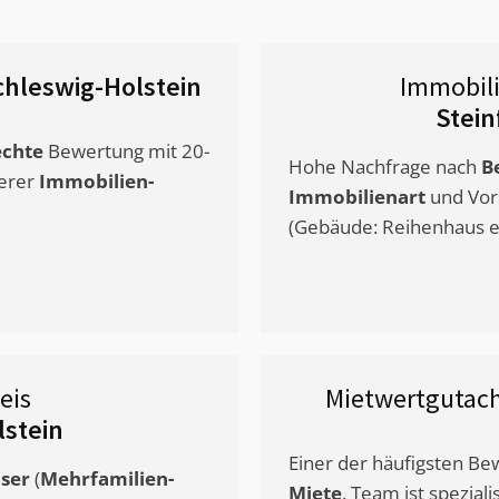
Schleswig-Holstein
Immobil
Stein
chte
Bewertung mit 20-
Hohe Nachfrage nach
B
erer
Immobilien-
Immobilienart
und Vor
(Gebäude: Reihenhaus et
eis
Mietwertgutac
lstein
Einer der häufigsten B
ser
(
Mehrfamilien-
Miete
. Team ist speziali