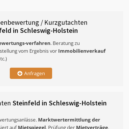
ienbewertung / Kurzgutachten
feld in Schleswig-Holstein
ewertungs-verfahren
. Beratung zu
stellung vom Ergebnis vor
Immobilienverkauf
c.)
Anfragen
hten
Steinfeld in Schleswig-Holstein
ewertungsanlässe.
Marktwertermittlung
der
siert auf
Mietspiegel
. Prüfung der
Mietverträge
.