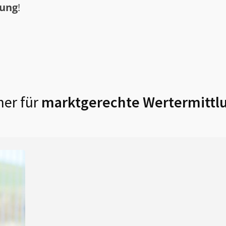
tung
!
er für
marktgerechte Wertermittl