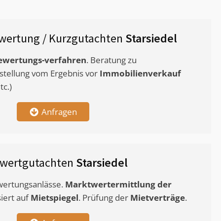
wertung / Kurzgutachten
Starsiedel
ewertungs-verfahren
. Beratung zu
stellung vom Ergebnis vor
Immobilienverkauf
c.)
Anfragen
twertgutachten
Starsiedel
ewertungsanlässe.
Marktwertermittlung
der
siert auf
Mietspiegel
. Prüfung der
Mietverträge
.