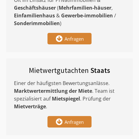
Oft im Einsatz für Privatimmobilien &
Geschäftshäuser
(
Mehrfamilien-häuser
,
Einfamilienhaus
&
Gewerbe-immobilien
/
Sonderimmobilien
)
Anfragen
Mietwertgutachten
Staats
Einer der häufigsten Bewertungsanlässe.
Marktwertermittlung
der Miete
. Team ist
spezialisiert auf
Mietspiegel
. Prüfung der
Mietverträge
.
Anfragen