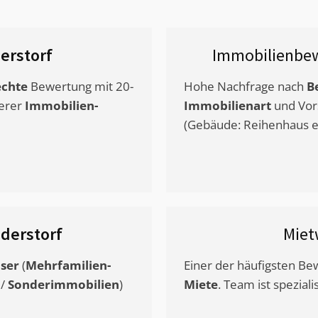
erstorf
Immobilienbew
chte
Bewertung mit 20-
Hohe Nachfrage nach
B
erer
Immobilien-
Immobilienart
und Vor
(Gebäude: Reihenhaus et
derstorf
Miet
ser
(
Mehrfamilien-
Einer der häufigsten B
/
Sonderimmobilien
)
Miete
. Team ist speziali