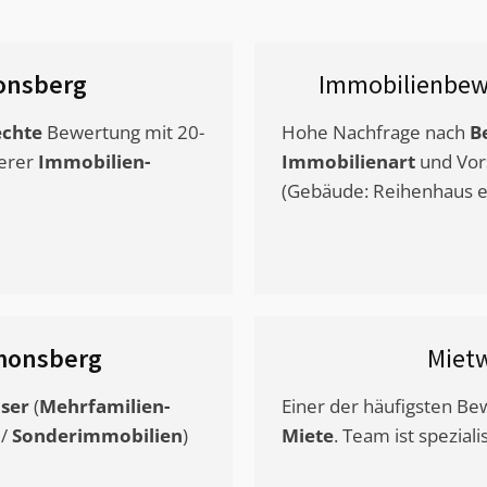
onsberg
Immobilienbew
chte
Bewertung mit 20-
Hohe Nachfrage nach
B
erer
Immobilien-
Immobilienart
und Vor
(Gebäude: Reihenhaus et
monsberg
Miet
ser
(
Mehrfamilien-
Einer der häufigsten B
/
Sonderimmobilien
)
Miete
. Team ist speziali