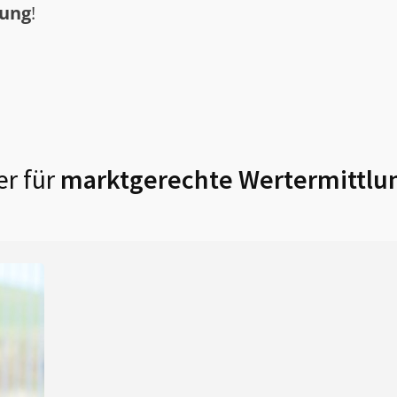
tung
!
r für
marktgerechte Wertermittlu