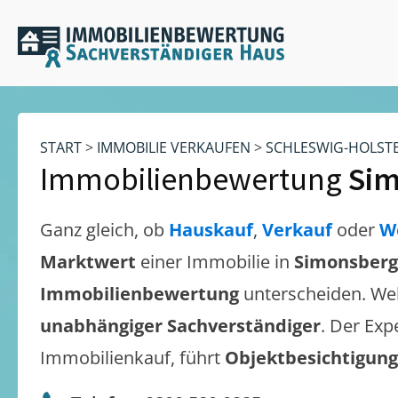
START
>
IMMOBILIE VERKAUFEN
>
SCHLESWIG-HOLST
Immobilienbewertung
Si
Ganz gleich, ob
Hauskauf
,
Verkauf
oder
W
Marktwert
einer Immobilie in
Simonsberg
Immobilienbewertung
unterscheiden. We
unabhängiger Sachverständiger
. Der Exp
Immobilienkauf, führt
Objektbesichtigun