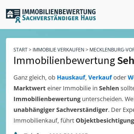
START
>
IMMOBILIE VERKAUFEN
>
MECKLENBURG-VO
Immobilienbewertung
Seh
Ganz gleich, ob
Hauskauf
,
Verkauf
oder
W
Marktwert
einer Immobilie in
Sehlen
soll
Immobilienbewertung
unterscheiden. We
unabhängiger Sachverständiger
. Der Exp
Immobilienkauf, führt
Objektbesichtigun