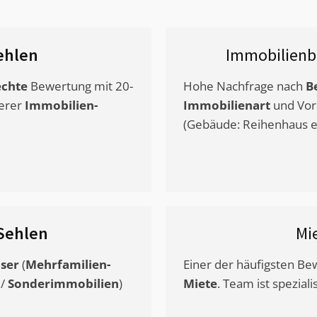
ehlen
Immobilienb
chte
Bewertung mit 20-
Hohe Nachfrage nach
B
erer
Immobilien-
Immobilienart
und Vor
(Gebäude: Reihenhaus et
Sehlen
Mi
ser
(
Mehrfamilien-
Einer der häufigsten B
/
Sonderimmobilien
)
Miete
. Team ist speziali