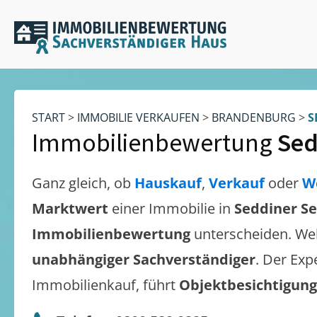
START
>
IMMOBILIE VERKAUFEN
>
BRANDENBURG
>
S
Immobilienbewertung
Sed
Ganz gleich, ob
Hauskauf
,
Verkauf
oder
W
Marktwert
einer Immobilie in
Seddiner S
Immobilienbewertung
unterscheiden. We
unabhängiger Sachverständiger
. Der Exp
Immobilienkauf, führt
Objektbesichtigun