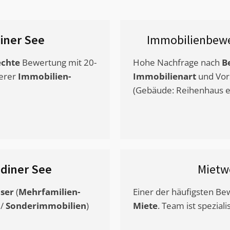
iner See
Immobilienbewe
chte
Bewertung mit 20-
Hohe Nachfrage nach
B
erer
Immobilien-
Immobilienart
und Vor
(Gebäude: Reihenhaus et
diner See
Mietw
ser
(
Mehrfamilien-
Einer der häufigsten B
/
Sonderimmobilien
)
Miete
. Team ist speziali