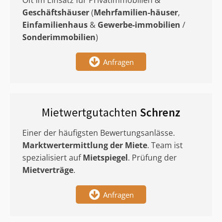
Oft im Einsatz für Privatimmobilien &
Geschäftshäuser
(
Mehrfamilien-häuser
,
Einfamilienhaus
&
Gewerbe-immobilien
/
Sonderimmobilien
)
Anfragen
Mietwertgutachten
Schrenz
Einer der häufigsten Bewertungsanlässe.
Marktwertermittlung
der Miete
. Team ist
spezialisiert auf
Mietspiegel
. Prüfung der
Mietverträge
.
Anfragen