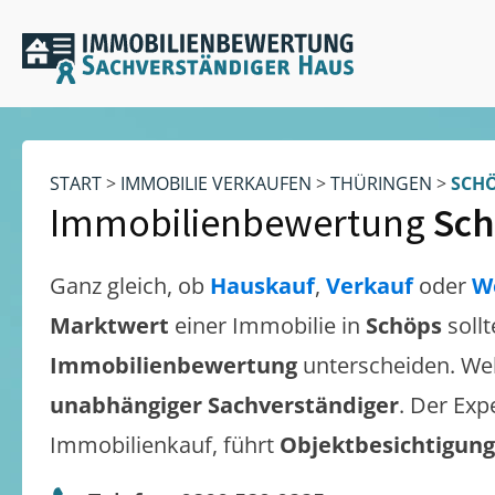
START
>
IMMOBILIE VERKAUFEN
>
THÜRINGEN
>
SCH
Immobilienbewertung
Sch
Ganz gleich, ob
Hauskauf
,
Verkauf
oder
W
Marktwert
einer Immobilie in
Schöps
soll
Immobilienbewertung
unterscheiden. We
unabhängiger Sachverständiger
. Der Exp
Immobilienkauf, führt
Objektbesichtigun