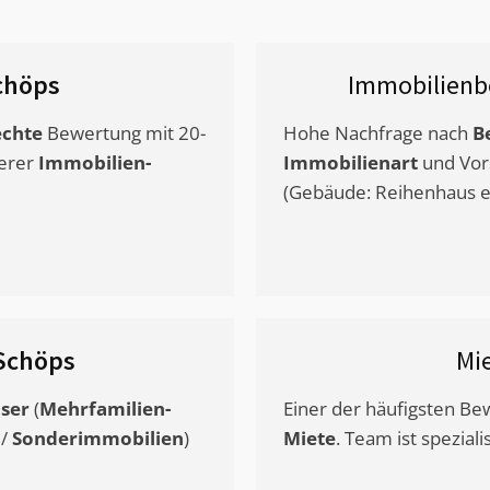
chöps
Immobilienb
chte
Bewertung mit 20-
Hohe Nachfrage nach
B
erer
Immobilien-
Immobilienart
und Vor
(Gebäude: Reihenhaus et
Schöps
Mi
ser
(
Mehrfamilien-
Einer der häufigsten B
/
Sonderimmobilien
)
Miete
. Team ist speziali