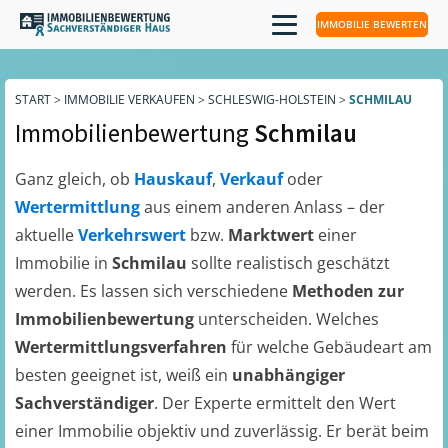
IMMOBILIE BEWERTEN
START
>
IMMOBILIE VERKAUFEN
>
SCHLESWIG-HOLSTEIN
>
SCHMILAU
Immobilienbewertung
Schmilau
Ganz gleich, ob
Hauskauf
,
Verkauf
oder
Wertermittlung
aus einem anderen Anlass – der
aktuelle
Verkehrswert
bzw.
Marktwert
einer
Immobilie in
Schmilau
sollte realistisch geschätzt
werden. Es lassen sich verschiedene
Methoden zur
Immobilienbewertung
unterscheiden. Welches
Wertermittlungsverfahren
für welche Gebäudeart am
besten geeignet ist, weiß ein
unabhängiger
Sachverständiger
. Der Experte ermittelt den Wert
einer Immobilie objektiv und zuverlässig. Er berät beim