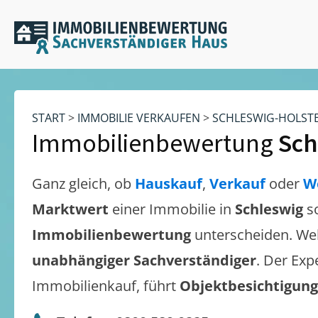
START
>
IMMOBILIE VERKAUFEN
>
SCHLESWIG-HOLST
Immobilienbewertung
Sch
Ganz gleich, ob
Hauskauf
,
Verkauf
oder
W
Marktwert
einer Immobilie in
Schleswig
s
Immobilienbewertung
unterscheiden. We
unabhängiger Sachverständiger
. Der Exp
Immobilienkauf, führt
Objektbesichtigun