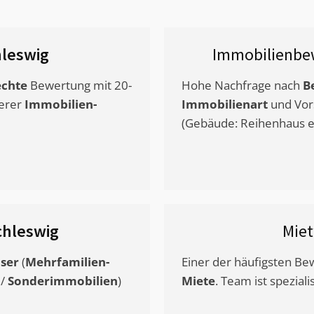
leswig
Immobilienbe
chte
Bewertung mit 20-
Hohe Nachfrage nach
B
erer
Immobilien-
Immobilienart
und Vor
(Gebäude: Reihenhaus et
chleswig
Mie
ser
(
Mehrfamilien-
Einer der häufigsten B
/
Sonderimmobilien
)
Miete
. Team ist speziali