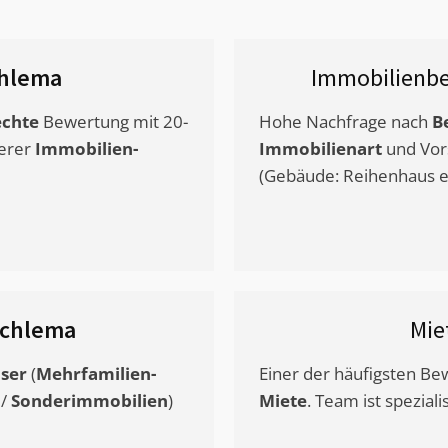
hlema
Immobilienbe
chte
Bewertung mit 20-
Hohe Nachfrage nach
B
erer
Immobilien-
Immobilienart
und Vor
(Gebäude: Reihenhaus et
chlema
Mie
ser
(
Mehrfamilien-
Einer der häufigsten B
/
Sonderimmobilien
)
Miete
. Team ist speziali