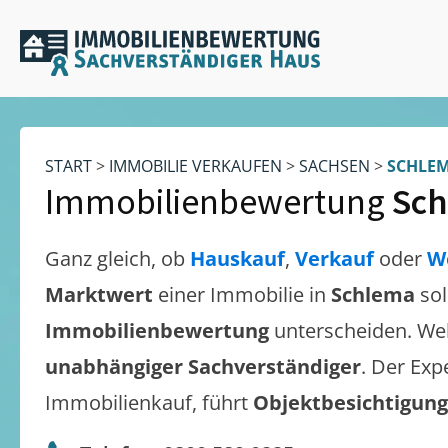
START
>
IMMOBILIE VERKAUFEN
>
SACHSEN
>
SCHLE
Immobilienbewertung
Sc
Ganz gleich, ob
Hauskauf
,
Verkauf
oder
W
Marktwert
einer Immobilie in
Schlema
sol
Immobilienbewertung
unterscheiden. We
unabhängiger Sachverständiger
. Der Exp
Immobilienkauf, führt
Objektbesichtigun