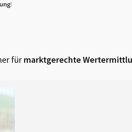
tung
!
er für
marktgerechte Wertermittlu