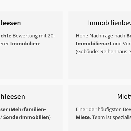
leesen
Immobilienbe
chte
Bewertung mit 20-
Hohe Nachfrage nach
B
erer
Immobilien-
Immobilienart
und Vor
(Gebäude: Reihenhaus et
hleesen
Miet
ser
(
Mehrfamilien-
Einer der häufigsten B
/
Sonderimmobilien
)
Miete
. Team ist speziali