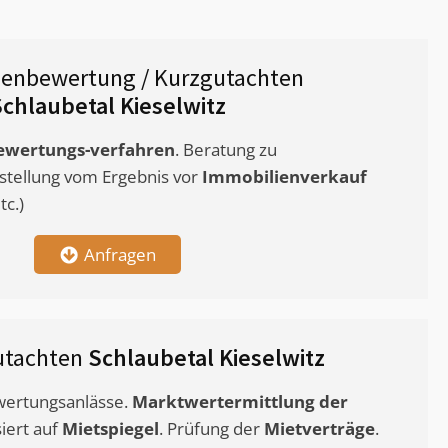
ienbewertung / Kurzgutachten
chlaubetal Kieselwitz
ewertungs-verfahren
. Beratung zu
stellung vom Ergebnis vor
Immobilienverkauf
c.)
Anfragen
utachten
Schlaubetal Kieselwitz
ewertungsanlässe.
Marktwertermittlung
der
siert auf
Mietspiegel
. Prüfung der
Mietverträge
.