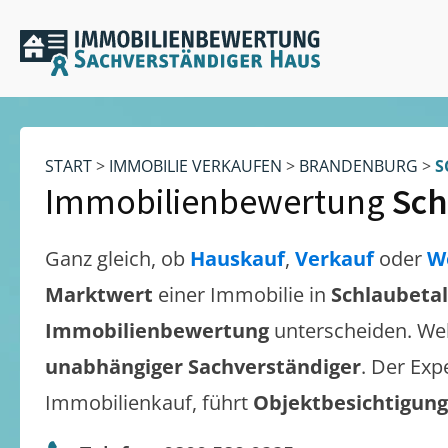
START
>
IMMOBILIE VERKAUFEN
>
BRANDENBURG
>
S
Immobilienbewertung
Sch
Ganz gleich, ob
Hauskauf
,
Verkauf
oder
W
Marktwert
einer Immobilie in
Schlaubetal
Immobilienbewertung
unterscheiden. We
unabhängiger Sachverständiger
. Der Exp
Immobilienkauf, führt
Objektbesichtigun