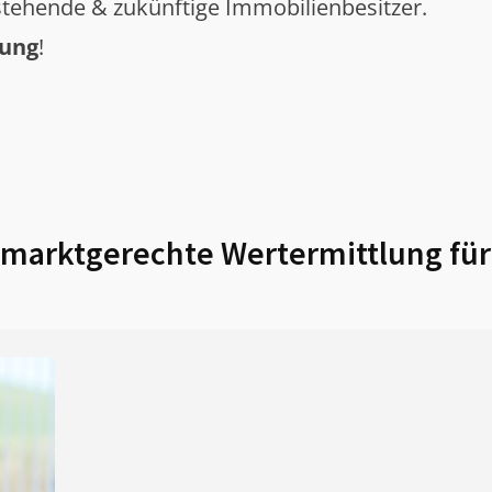
tehende & zukünftige Immobilienbesitzer.
tung
!
marktgerechte Wertermittlung fü