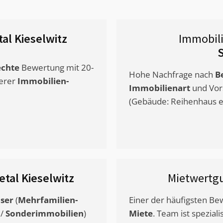
al Kieselwitz
Immobil
S
chte
Bewertung mit 20-
Hohe Nachfrage nach
B
erer
Immobilien-
Immobilienart
und Vor
(Gebäude: Reihenhaus et
tal Kieselwitz
Mietwertg
ser
(
Mehrfamilien-
Einer der häufigsten B
/
Sonderimmobilien
)
Miete
. Team ist speziali