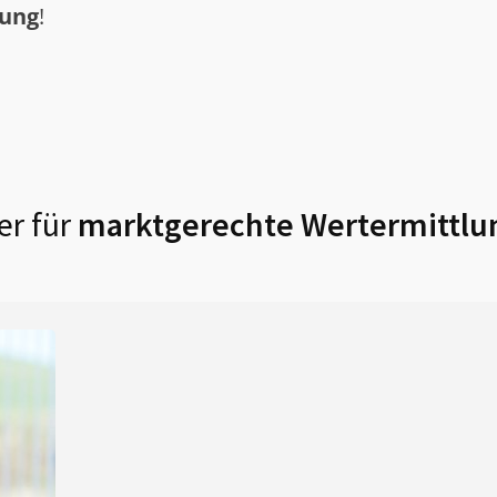
tung
!
er für
marktgerechte Wertermittlu