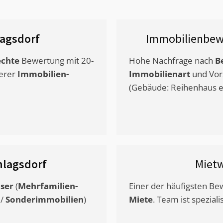
agsdorf
Immobilienbew
chte
Bewertung mit 20-
Hohe Nachfrage nach
B
erer
Immobilien-
Immobilienart
und Vor
(Gebäude: Reihenhaus et
hlagsdorf
Miet
ser
(
Mehrfamilien-
Einer der häufigsten B
/
Sonderimmobilien
)
Miete
. Team ist speziali