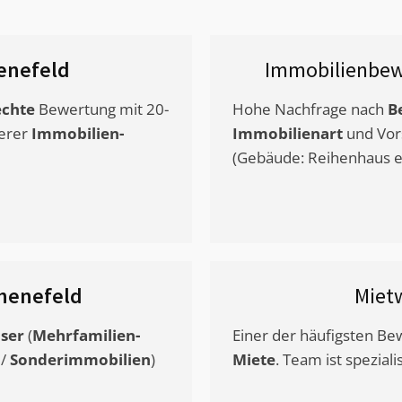
enefeld
Immobilienbew
chte
Bewertung mit 20-
Hohe Nachfrage nach
B
erer
Immobilien-
Immobilienart
und Vor
(Gebäude: Reihenhaus et
henefeld
Miet
ser
(
Mehrfamilien-
Einer der häufigsten B
/
Sonderimmobilien
)
Miete
. Team ist speziali