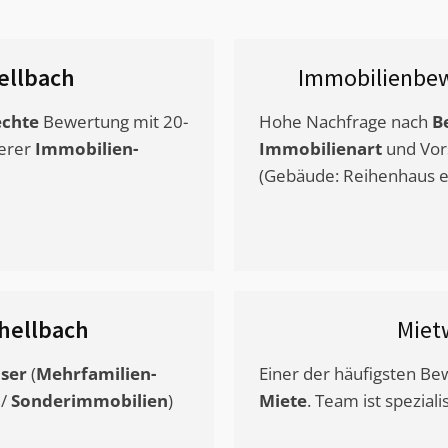
ellbach
Immobilienbew
chte
Bewertung mit 20-
Hohe Nachfrage nach
B
erer
Immobilien-
Immobilienart
und Vor
(Gebäude: Reihenhaus et
hellbach
Miet
ser
(
Mehrfamilien-
Einer der häufigsten B
/
Sonderimmobilien
)
Miete
. Team ist speziali