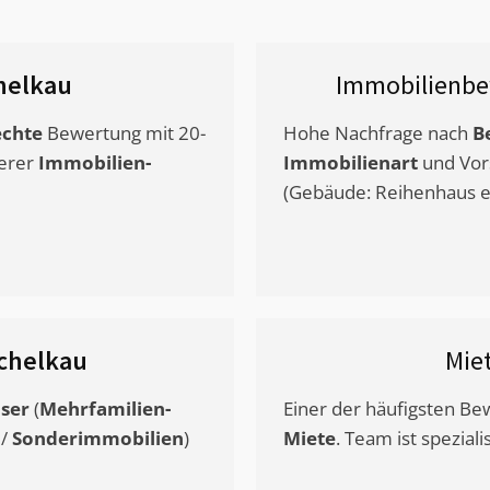
helkau
Immobilienbe
chte
Bewertung mit 20-
Hohe Nachfrage nach
B
erer
Immobilien-
Immobilienart
und Vor
(Gebäude: Reihenhaus et
chelkau
Mie
ser
(
Mehrfamilien-
Einer der häufigsten B
/
Sonderimmobilien
)
Miete
. Team ist speziali