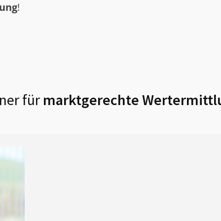
tung
!
ner für
marktgerechte Wertermittl