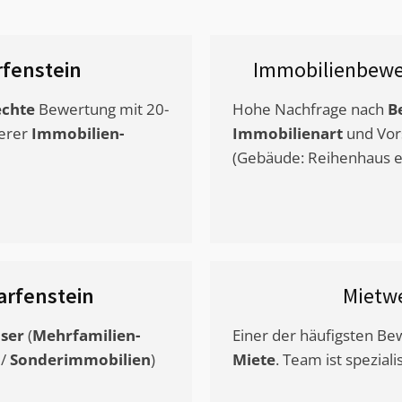
fenstein
Immobilienbewe
chte
Bewertung mit 20-
Hohe Nachfrage nach
B
erer
Immobilien-
Immobilienart
und Vor
(Gebäude: Reihenhaus et
arfenstein
Mietw
ser
(
Mehrfamilien-
Einer der häufigsten B
/
Sonderimmobilien
)
Miete
. Team ist speziali