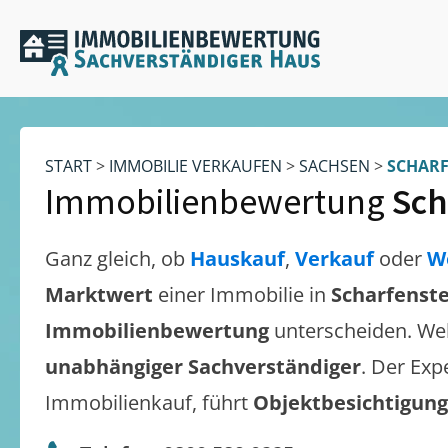
START
>
IMMOBILIE VERKAUFEN
>
SACHSEN
>
SCHARF
Immobilienbewertung
Sch
Ganz gleich, ob
Hauskauf
,
Verkauf
oder
W
Marktwert
einer Immobilie in
Scharfenste
Immobilienbewertung
unterscheiden. We
unabhängiger Sachverständiger
. Der Exp
Immobilienkauf, führt
Objektbesichtigun