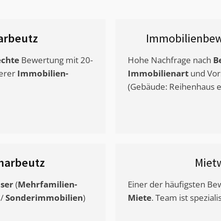
arbeutz
Immobilienbew
chte
Bewertung mit 20-
Hohe Nachfrage nach
B
erer
Immobilien-
Immobilienart
und Vor
(Gebäude: Reihenhaus et
harbeutz
Miet
ser
(
Mehrfamilien-
Einer der häufigsten B
/
Sonderimmobilien
)
Miete
. Team ist speziali