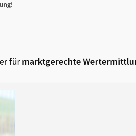
tung
!
er für
marktgerechte Wertermittlu