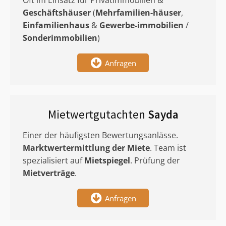
Oft im Einsatz für Privatimmobilien &
Geschäftshäuser
(
Mehrfamilien-häuser
,
Einfamilienhaus
&
Gewerbe-immobilien
/
Sonderimmobilien
)
Anfragen
Mietwertgutachten
Sayda
Einer der häufigsten Bewertungsanlässe.
Marktwertermittlung
der Miete
. Team ist
spezialisiert auf
Mietspiegel
. Prüfung der
Mietverträge
.
Anfragen