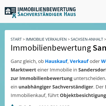
START
>
IMMOBILIE VERKAUFEN
>
SACHSEN-ANHALT
Immobilienbewertung
San
Ganz gleich, ob
Hauskauf
,
Verkauf
oder
W
Marktwert
einer Immobilie in
Sandersdor
zur Immobilienbewertung
unterscheiden
ein
unabhängiger Sachverständiger
. Der
Immobilienkauf, führt
Objektbesichtigun