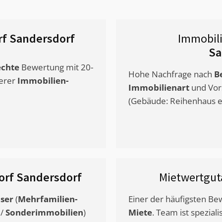
f Sandersdorf
Immobil
Sa
chte
Bewertung mit 20-
Hohe Nachfrage nach
B
erer
Immobilien-
Immobilienart
und Vor
(Gebäude: Reihenhaus et
orf Sandersdorf
Mietwertgu
ser
(
Mehrfamilien-
Einer der häufigsten B
/
Sonderimmobilien
)
Miete
. Team ist speziali