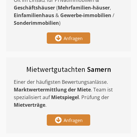
Oft im Einsatz für Privatimmobilien &
Geschäftshäuser
(
Mehrfamilien-häuser
,
Einfamilienhaus
&
Gewerbe-immobilien
/
Sonderimmobilien
)
Anfragen
Mietwertgutachten
Samern
Einer der häufigsten Bewertungsanlässe.
Marktwertermittlung
der Miete
. Team ist
spezialisiert auf
Mietspiegel
. Prüfung der
Mietverträge
.
Anfragen