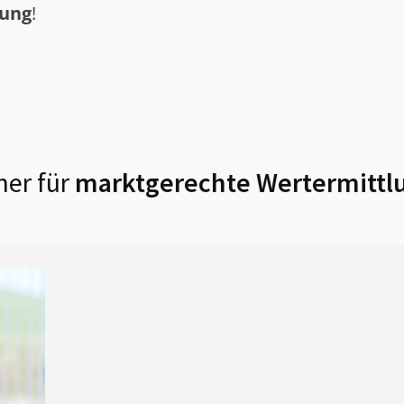
tung
!
ner für
marktgerechte Wertermittl