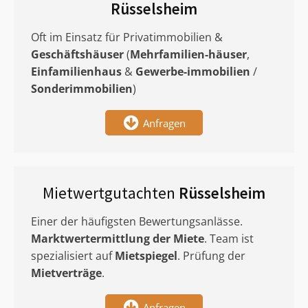
Rüsselsheim
Oft im Einsatz für Privatimmobilien &
Geschäftshäuser
(
Mehrfamilien-häuser
,
Einfamilienhaus
&
Gewerbe-immobilien
/
Sonderimmobilien
)
Anfragen
Mietwertgutachten
Rüsselsheim
Einer der häufigsten Bewertungsanlässe.
Marktwertermittlung
der Miete
. Team ist
spezialisiert auf
Mietspiegel
. Prüfung der
Mietverträge
.
Anfragen