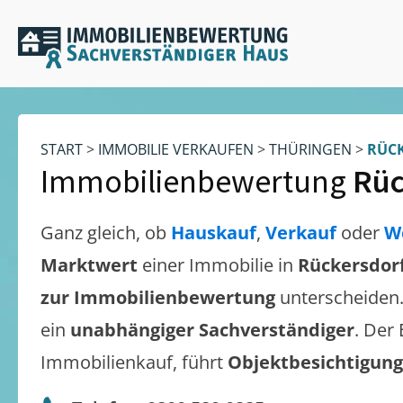
START
>
IMMOBILIE VERKAUFEN
>
THÜRINGEN
>
RÜCK
Immobilienbewertung
Rüc
Ganz gleich, ob
Hauskauf
,
Verkauf
oder
W
Marktwert
einer Immobilie in
Rückersdorf
zur Immobilienbewertung
unterscheiden
ein
unabhängiger Sachverständiger
. Der
Immobilienkauf, führt
Objektbesichtigun