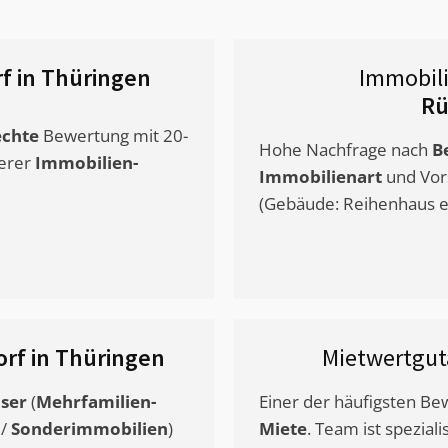
f in Thüringen
Immobil
Rü
chte
Bewertung mit 20-
Hohe Nachfrage nach
B
erer
Immobilien-
Immobilienart
und Vor
(Gebäude: Reihenhaus et
rf in Thüringen
Mietwertgu
ser
(
Mehrfamilien-
Einer der häufigsten B
/
Sonderimmobilien
)
Miete
. Team ist speziali