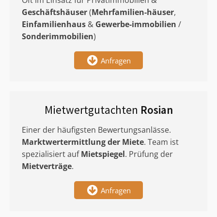
Oft im Einsatz für Privatimmobilien &
Geschäftshäuser
(
Mehrfamilien-häuser
,
Einfamilienhaus
&
Gewerbe-immobilien
/
Sonderimmobilien
)
Anfragen
Mietwertgutachten
Rosian
Einer der häufigsten Bewertungsanlässe.
Marktwertermittlung
der Miete
. Team ist
spezialisiert auf
Mietspiegel
. Prüfung der
Mietverträge
.
Anfragen