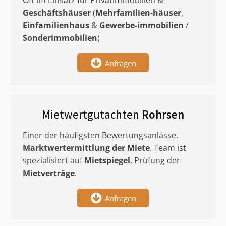
Oft im Einsatz für Privatimmobilien &
Geschäftshäuser
(
Mehrfamilien-häuser
,
Einfamilienhaus
&
Gewerbe-immobilien
/
Sonderimmobilien
)
Anfragen
Mietwertgutachten
Rohrsen
Einer der häufigsten Bewertungsanlässe.
Marktwertermittlung
der Miete
. Team ist
spezialisiert auf
Mietspiegel
. Prüfung der
Mietverträge
.
Anfragen