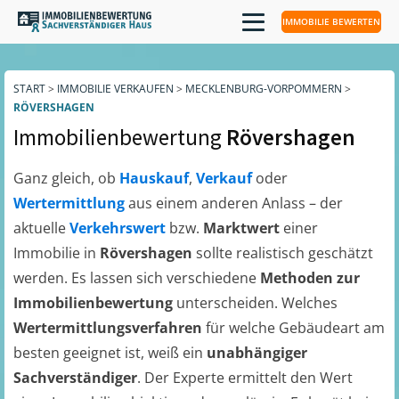
IMMOBILIE BEWERTEN
START
>
IMMOBILIE VERKAUFEN
>
MECKLENBURG-VORPOMMERN
>
RÖVERSHAGEN
Immobilienbewertung
Rövershagen
Ganz gleich, ob
Hauskauf
,
Verkauf
oder
Wertermittlung
aus einem anderen Anlass – der
aktuelle
Verkehrswert
bzw.
Marktwert
einer
Immobilie in
Rövershagen
sollte realistisch geschätzt
werden. Es lassen sich verschiedene
Methoden zur
Immobilienbewertung
unterscheiden. Welches
Wertermittlungsverfahren
für welche Gebäudeart am
besten geeignet ist, weiß ein
unabhängiger
Sachverständiger
. Der Experte ermittelt den Wert