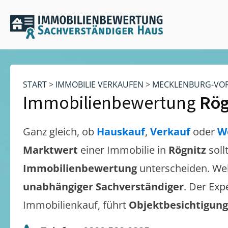
START
>
IMMOBILIE VERKAUFEN
>
MECKLENBURG-VO
Immobilienbewertung
Rög
Ganz gleich, ob
Hauskauf
,
Verkauf
oder
W
Marktwert
einer Immobilie in
Rögnitz
soll
Immobilienbewertung
unterscheiden. We
unabhängiger Sachverständiger
. Der Exp
Immobilienkauf, führt
Objektbesichtigun