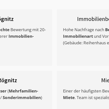
gnitz
Immobilienb
chte
Bewertung mit 20-
Hohe Nachfrage nach
B
erer
Immobilien-
Immobilienart
und Vor
(Gebäude: Reihenhaus et
Rögnitz
Mi
ser
(
Mehrfamilien-
Einer der häufigsten B
/
Sonderimmobilien
)
Miete
. Team ist speziali