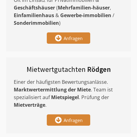
Oft im Einsatz für Privatimmobilien &
Geschäftshäuser
(
Mehrfamilien-häuser
,
Einfamilienhaus
&
Gewerbe-immobilien
/
Sonderimmobilien
)
Anfragen
Mietwertgutachten
Rödgen
Einer der häufigsten Bewertungsanlässe.
Marktwertermittlung
der Miete
. Team ist
spezialisiert auf
Mietspiegel
. Prüfung der
Mietverträge
.
Anfragen