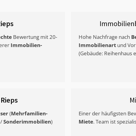
ieps
Immobilien
chte
Bewertung mit 20-
Hohe Nachfrage nach
B
erer
Immobilien-
Immobilienart
und Vor
(Gebäude: Reihenhaus et
s
Rieps
M
ser
(
Mehrfamilien-
Einer der häufigsten B
/
Sonderimmobilien
)
Miete
. Team ist speziali