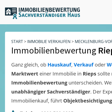
START
>
IMMOBILIE VERKAUFEN
>
MECKLENBURG-VO
Immobilienbewertung
Rie
Ganz gleich, ob
Hauskauf
,
Verkauf
oder
W
Marktwert
einer Immobilie in
Rieps
sollte
Immobilienbewertung
unterscheiden. We
unabhängiger Sachverständiger
. Der Exp
Immobilienkauf, führt
Objektbesichtigun