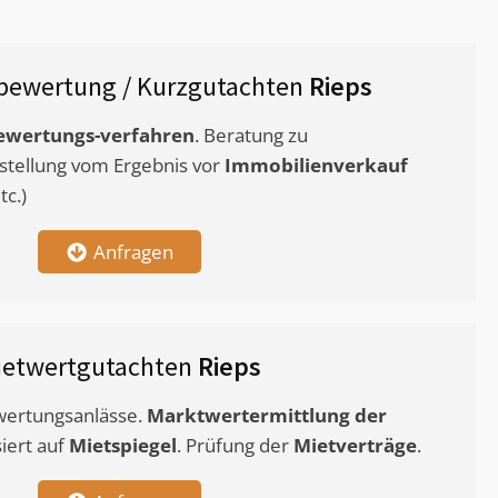
bewertung / Kurzgutachten
Rieps
ewertungs-verfahren
. Beratung zu
stellung vom Ergebnis vor
Immobilienverkauf
c.)
Anfragen
ietwertgutachten
Rieps
ewertungsanlässe.
Marktwertermittlung
der
siert auf
Mietspiegel
. Prüfung der
Mietverträge
.