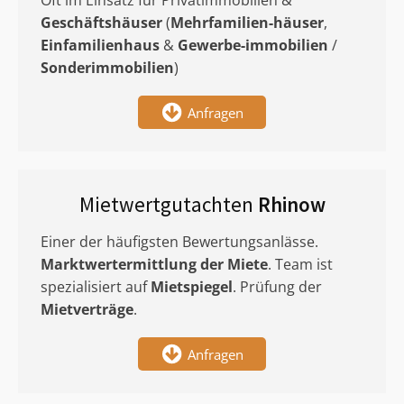
Oft im Einsatz für Privatimmobilien &
Geschäftshäuser
(
Mehrfamilien-häuser
,
Einfamilienhaus
&
Gewerbe-immobilien
/
Sonderimmobilien
)
Anfragen
Mietwertgutachten
Rhinow
Einer der häufigsten Bewertungsanlässe.
Marktwertermittlung
der Miete
. Team ist
spezialisiert auf
Mietspiegel
. Prüfung der
Mietverträge
.
Anfragen