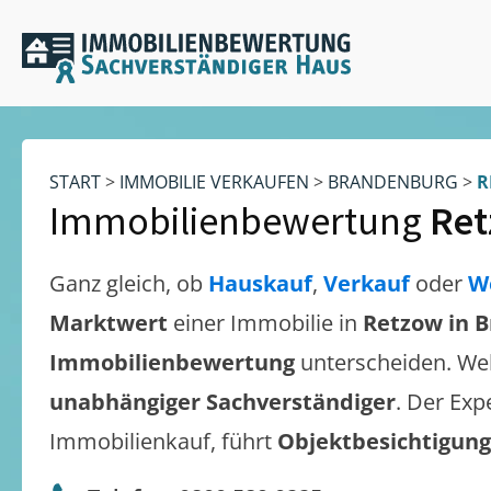
START
>
IMMOBILIE VERKAUFEN
>
BRANDENBURG
>
R
Immobilienbewertung
Ret
Ganz gleich, ob
Hauskauf
,
Verkauf
oder
W
Marktwert
einer Immobilie in
Retzow in 
Immobilienbewertung
unterscheiden. We
unabhängiger Sachverständiger
. Der Exp
Immobilienkauf, führt
Objektbesichtigun