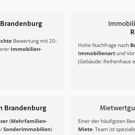
 Brandenburg
Immobil
R
chte
Bewertung mit 20-
Hohe Nachfrage nach
B
erer
Immobilien-
Immobilienart
und Vor
(Gebäude: Reihenhaus et
in Brandenburg
Mietwertg
ser
(
Mehrfamilien-
Einer der häufigsten B
/
Sonderimmobilien
)
Miete
. Team ist speziali