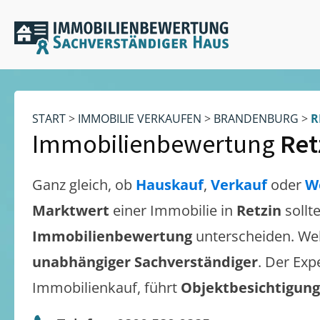
START
>
IMMOBILIE VERKAUFEN
>
BRANDENBURG
>
R
Immobilienbewertung
Ret
Ganz gleich, ob
Hauskauf
,
Verkauf
oder
W
Marktwert
einer Immobilie in
Retzin
sollt
Immobilienbewertung
unterscheiden. We
unabhängiger Sachverständiger
. Der Exp
Immobilienkauf, führt
Objektbesichtigun