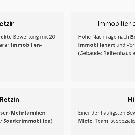
etzin
Immobilien
chte
Bewertung mit 20-
Hohe Nachfrage nach
B
erer
Immobilien-
Immobilienart
und Vor
(Gebäude: Reihenhaus et
Retzin
Mi
ser
(
Mehrfamilien-
Einer der häufigsten B
/
Sonderimmobilien
)
Miete
. Team ist speziali