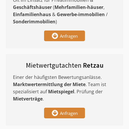
Oft im Einsatz für Privatimmobilien &
Geschäftshäuser
(
Mehrfamilien-häuser
,
Einfamilienhaus
&
Gewerbe-immobilien
/
Sonderimmobilien
)
Anfragen
Mietwertgutachten
Retzau
Einer der häufigsten Bewertungsanlässe.
Marktwertermittlung
der Miete
. Team ist
spezialisiert auf
Mietspiegel
. Prüfung der
Mietverträge
.
Anfragen