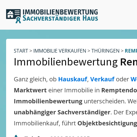
START
>
IMMOBILIE VERKAUFEN
>
THÜRINGEN
>
REM
Immobilienbewertung
Re
Ganz gleich, ob
Hauskauf
,
Verkauf
oder
W
Marktwert
einer Immobilie in
Remptendo
Immobilienbewertung
unterscheiden. We
unabhängiger Sachverständiger
. Der Exp
Immobilienkauf, führt
Objektbesichtigun