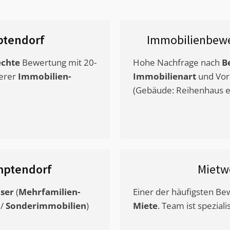
tendorf
Immobilienbewe
chte
Bewertung mit 20-
Hohe Nachfrage nach
B
erer
Immobilien-
Immobilienart
und Vor
(Gebäude: Reihenhaus et
ptendorf
Mietw
ser
(
Mehrfamilien-
Einer der häufigsten B
/
Sonderimmobilien
)
Miete
. Team ist speziali