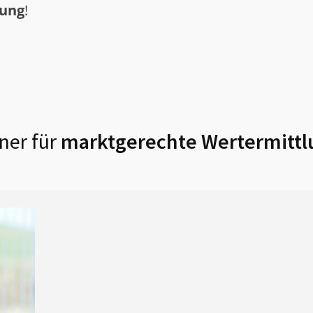
tung
!
ner für
marktgerechte Wertermittl