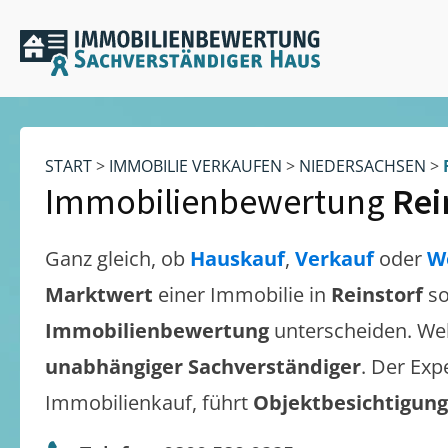
START
>
IMMOBILIE VERKAUFEN
>
NIEDERSACHSEN
>
Immobilienbewertung
Rei
Ganz gleich, ob
Hauskauf
,
Verkauf
oder
W
Marktwert
einer Immobilie in
Reinstorf
so
Immobilienbewertung
unterscheiden. We
unabhängiger Sachverständiger
. Der Exp
Immobilienkauf, führt
Objektbesichtigun