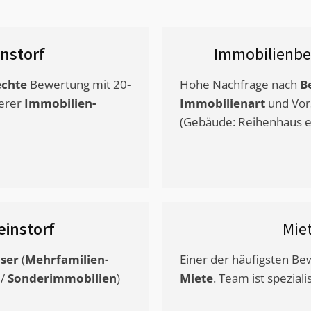
instorf
Immobilienbe
chte
Bewertung mit 20-
Hohe Nachfrage nach
B
erer
Immobilien-
Immobilienart
und Vor
(Gebäude: Reihenhaus et
einstorf
Mie
ser
(
Mehrfamilien-
Einer der häufigsten B
/
Sonderimmobilien
)
Miete
. Team ist speziali