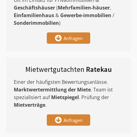
Oft im Einsatz für Privatimmobilien &
Geschäftshäuser
(
Mehrfamilien-häuser
,
Einfamilienhaus
&
Gewerbe-immobilien
/
Sonderimmobilien
)
Anfragen
Mietwertgutachten
Ratekau
Einer der häufigsten Bewertungsanlässe.
Marktwertermittlung
der Miete
. Team ist
spezialisiert auf
Mietspiegel
. Prüfung der
Mietverträge
.
Anfragen