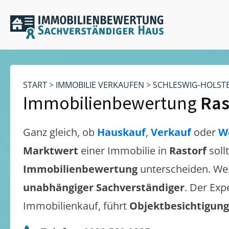
START
>
IMMOBILIE VERKAUFEN
>
SCHLESWIG-HOLST
Immobilienbewertung
Ras
Ganz gleich, ob
Hauskauf
,
Verkauf
oder
W
Marktwert
einer Immobilie in
Rastorf
soll
Immobilienbewertung
unterscheiden. We
unabhängiger Sachverständiger
. Der Exp
Immobilienkauf, führt
Objektbesichtigun