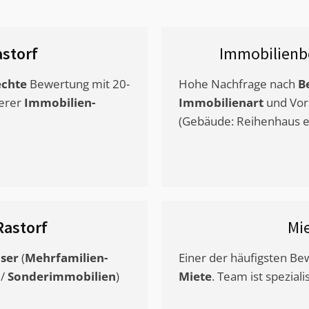
storf
Immobilienb
chte
Bewertung mit 20-
Hohe Nachfrage nach
B
erer
Immobilien-
Immobilienart
und Vor
(Gebäude: Reihenhaus et
Rastorf
Mi
ser
(
Mehrfamilien-
Einer der häufigsten B
/
Sonderimmobilien
)
Miete
. Team ist speziali